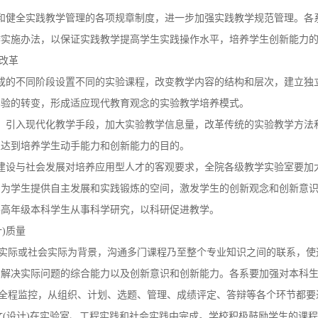
和健全实践教学管理的各项规章制度，进一步加强实践教学规范管理。各
作实施办法，以保证实践教学提高学生实践操作水平，培养学生创新能力
改革
成的不同阶段设置不同的实验课程，改变教学内容的结构和层次，建立独
实验的转变，形成适应现代教育观念的实验教学培养模式。
。引入现代化教学手段，加大实验教学信息量，改革传统的实验教学方法
以达到培养学生动手能力和创新能力的目的。
建设与社会发展对培养应用型人才的客观要求，全院各级教学实验室要加大
，为学生提供自主发展和实践锻炼的空间，激发学生的创新观念和创新意
导高年级本科学生从事科学研究，以科研促进教学。
)质量
程实际或社会实际为背景，沟通多门课程乃至整个专业知识之间的联系，
解决实际问题的综合能力以及创新意识和创新能力。各系要加强对本科生
行全程监控，从组织、计划、选题、管理、成绩评定、答辩等各个环节都要
文(设计)在实验室、工程实践和社会实践中完成。学校积极鼓励学生的课程