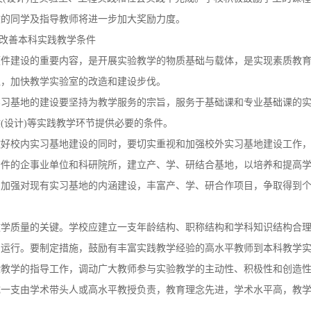
文的同学及指导教师将进一步加大奖励力度。
实改善本科实践教学条件
硬件建设的重要内容，是开展实验教学的物质基础与载体，是实现素质教
入，加快教学实验室的改造和建设步伐。
实习基地的建设要坚持为教学服务的宗旨，服务于基础课和专业基础课的
(设计)等实践教学环节提供必要的条件。
做好校内实习基地建设的同时，要切实重视和加强校外实习基地建设工作
条件的企事业单位和科研院所，建立产、学、研结合基地，以培养和提高
。加强对现有实习基地的内涵建设，丰富产、学、研合作项目，争取得到
教学质量的关键。学校应建立一支年龄结构、职称结构和学科知识结构合
常运行。要制定措施，鼓励有丰富实践教学经验的高水平教师到本科教学
验教学的指导工作，调动广大教师参与实验教学的主动性、积极性和创造
成一支由学术带头人或高水平教授负责，教育理念先进，学术水平高，教