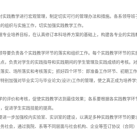
对实践教学进行宏观管理，制定切实可行的管理办法和措施。各系领导班
学的组织与实施工作，切实加强实践教学工作。
据专业培养目标，在认真修订本科培养方案的基础上，构建各专业的实践
。
领导要负责各个实践教学环节的落实和组织工作。每个实践教学环节的实
地点，负责对学生的实践指导和实践期间的学生管理及实践成绩的考核。
费落实、场所落实和考核落实；抓好四个环节：即准备工作环节、初期工
特别加强对毕业实习与毕业论文(设计)工作的管理，使之真正成为培养
学的评价和考核，促使实践教学达到最佳效果；各系要根据各实践教学环
法，促进学生实践技能的提高。
要进一步加强校内实验室、实训室的建设，以满足多种实践教学环节的要求
服务社会，通过我院、系等不同层面与社会机构、企业等签订协议（合同