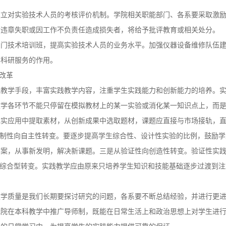
建立对实验技术人员的考核评价机制。学院相关职能部门、各系要采取激
对违章失职或因工作不负责任造成损失者，将给予批评教育或相关处分。
专门技术培训班，提高实验技术人员的业务水平。加强仪器设备维修队伍
学科研服务的作用。
改革
践教学手段，丰富实践教学内容，注重学生实践能力和创新能力的培养。
教学各环节不能只停留在模拟教材上的某一实验或消化某一知识点上，而
现实应用中提取素材，从创新成果中选取题材，课题应直接与市场接轨，
限制性向自主性转变。要逐步提高学生综合性、设计性实验的比例，鼓励
案，从事新发明，解决新课题。三是从验证性向创造性转变。验证性实践
向综合型转变。实践教学应由原来只培养学生知识和技能基础逐步过渡到
教学质量是我们长期要探讨研究的问题，各系要不断总结经验，并进行更
我院在本科教学中推广导师制，既能在日常生活上和政治思想上对学生进