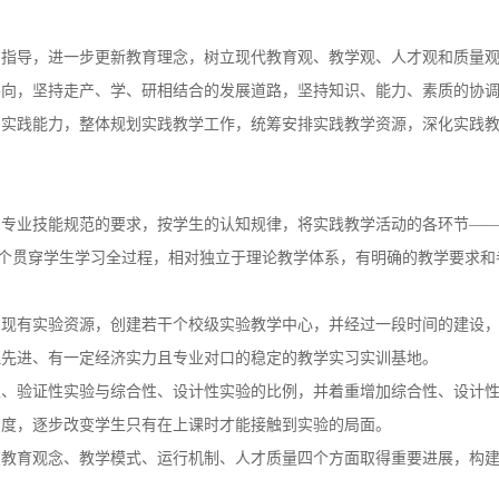
为指导，进一步更新教育理念，树立现代教育观、教学观、人才观和质量
导向，坚持走产、学、研相结合的发展道路，坚持知识、能力、素质的协
和实践能力，整体规划实践教学工作，统筹安排实践教学资源，深化实践
和专业技能规范的要求，按学生的认知规律，将实践教学活动的各环节—
一个贯穿学生学习全过程，相对独立于理论教学体系，有明确的教学要求
内现有实验资源，创建若干个校级实验教学中心，并经过一段时间的建设
理先进、有一定经济实力且专业对口的稳定的教学实习实训基地。
性、验证性实验与综合性、设计性实验的比例，并着重增加综合性、设计
力度，逐步改变学生只有在上课时才能接触到实验的局面。
在教育观念、教学模式、运行机制、人才质量四个方面取得重要进展，构