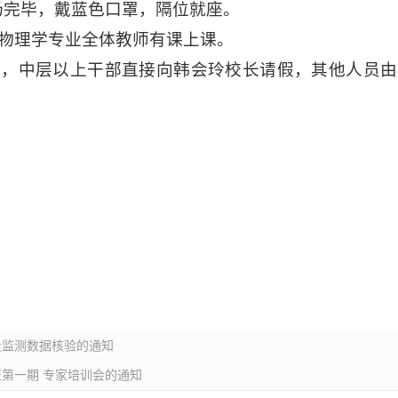
0入场完毕，戴蓝色口罩，隔位就座。
，物理学专业全体教师有课上课。
会，中层以上干部
直接
向
韩会玲校长
请假，其他人员
由
量监测数据核验的通知
证第一期 专家培训会的通知