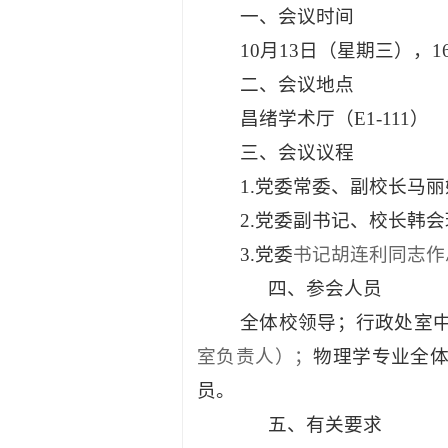
一、会议时间
1
0
月
13日（星期
三
），
1
二、会议地点
昌绪学术厅（
E1-111）
三
、会议
议程
1.
党委常委、副校长马丽
2.党委副书记、校长韩
3.党委
书记胡连利同志作
四、
参会人员
全体校领导；行政处室
室负责人）；
物理学专业全
员。
五、有关要求