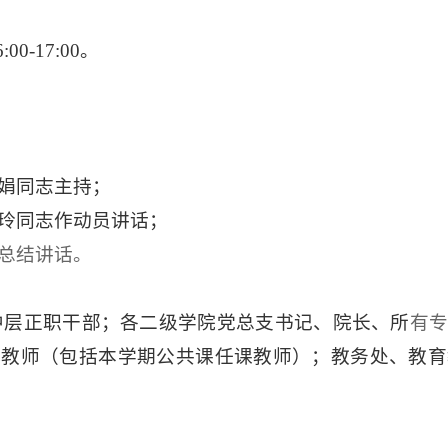
6
:
0
0-1
7
:
0
0。
娟同志主持；
会玲同志作动员讲话；
总结讲话。
中层正职干部；各二级学院党总支书记、院长、所
有
体教师（包括本学期公共课任课教师）；教务处、教育