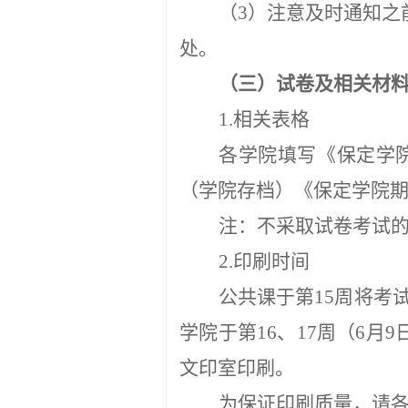
（
3）注意及时通知
之
处。
（三）试卷及相关材
1.相关表格
各学院填写《保定学
（学院存档）《保定学院
注：不采取试卷考试
2.印刷时间
公共课于第
15周将
学院于
第
1
6
、
1
7
周（
6
月
9
文印室印刷
。
为保证印刷质量，请