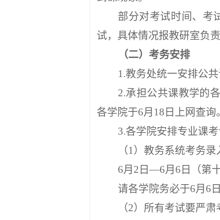
部分对考试时间、考
试，具体情况报
教研室
负
（二）考务安排
1.教务处统一安排公
2
.承担公共课教学的
各学院于
6
月
18
日上网查询
3.各学院安排专业课
（
1）教务系统考务录
6
月
2
日
—
6
月
6
日（第
请各学院务必于
6
月
6
（
2）所有考试要严肃