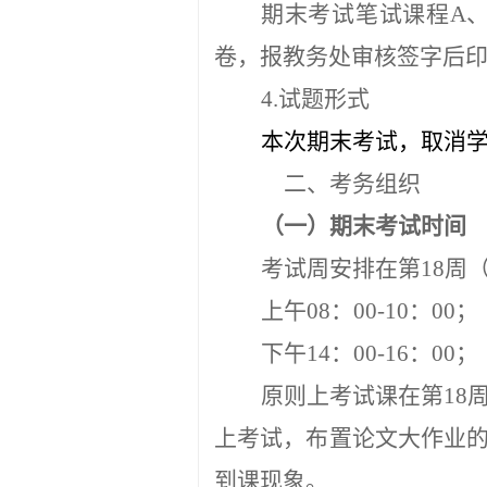
期末考试笔试课程
A
卷，报教务处审核签字后
4
.
试题形式
本次期末考试，取消
二、考务组织
（一）期末考试时间
考试周安排在第
18
周
上午
08：00-10：00；
下午
14：00-16：00；
原则上考试课在第
18
上考试，布置论文大作业
到课现象。