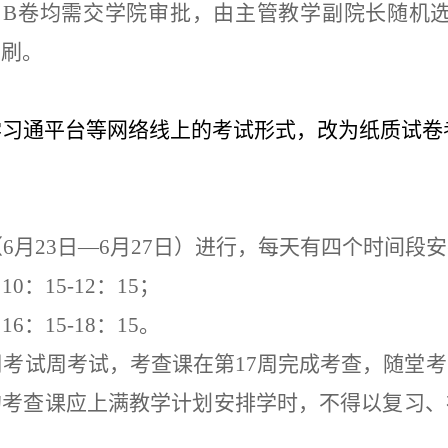
、B卷均需交学院审批，由主管教学副院长随机选
印刷。
学习通平台等网络线上的考试形式，改为纸质试卷
（
6
月
23
日
—
6
月
27
日）进行，每天有四个时间段安
 10：1
5
-12：1
5
；
 16：1
5
-18：15
。
周考试周考试，考查课在第
1
7
周
完成
考
查
，随堂考
的考查课应上满教学计划安排学时，不得以复习、