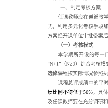
一、制定考核方案
任课教师应在遵循教
式，利用多元化考核手段
方案经开课单位审批备案
（一）考核模式
本学期所开设的每一
“N+1”（N≥3）综合考核
选修课
程按实际情况参照
课程总评成绩中的平
绩
比例
不得低于
50%
，具
及任课教师要在充分调研