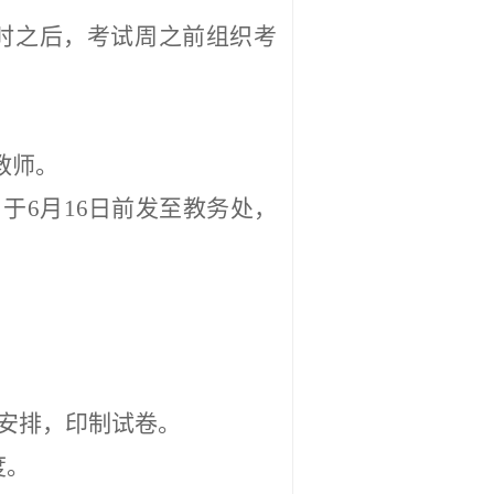
时之后，考试周之前组织考
教师。
，于
6
月
16
日前
发至教务处
，
安排，印制试卷。
度。